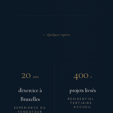
— Quelques repères
20
400
ans
+
d'exercice à
projets livrés
Bruxelles
RÉSIDENTIEL ·
TERTIAIRE ·
ACCUEIL
EXPÉRIENCE DU
FONDATEUR